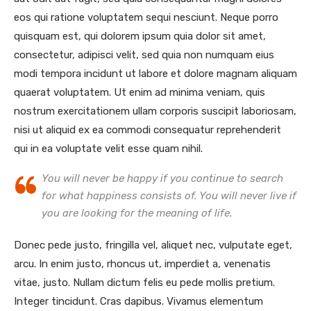
eos qui ratione voluptatem sequi nesciunt. Neque porro
quisquam est, qui dolorem ipsum quia dolor sit amet,
consectetur, adipisci velit, sed quia non numquam eius
modi tempora incidunt ut labore et dolore magnam aliquam
quaerat voluptatem. Ut enim ad minima veniam, quis
nostrum exercitationem ullam corporis suscipit laboriosam,
nisi ut aliquid ex ea commodi consequatur reprehenderit
qui in ea voluptate velit esse quam nihil.
You will never be happy if you continue to search
for what happiness consists of. You will never live if
you are looking for the meaning of life.
Donec pede justo, fringilla vel, aliquet nec, vulputate eget,
arcu. In enim justo, rhoncus ut, imperdiet a, venenatis
vitae, justo. Nullam dictum felis eu pede mollis pretium.
Integer tincidunt. Cras dapibus. Vivamus elementum