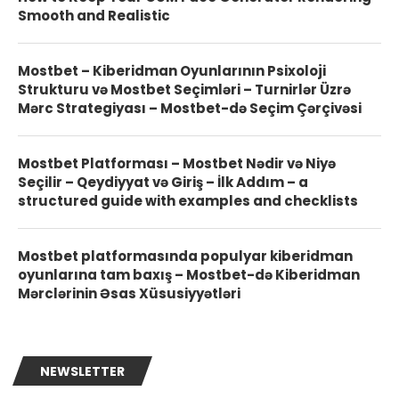
Smooth and Realistic
Mostbet – Kiberidman Oyunlarının Psixoloji
Strukturu və Mostbet Seçimləri – Turnirlər Üzrə
Mərc Strategiyası – Mostbet-də Seçim Çərçivəsi
Mostbet Platforması – Mostbet Nədir və Niyə
Seçilir – Qeydiyyat və Giriş – İlk Addım – a
structured guide with examples and checklists
Mostbet platformasında populyar kiberidman
oyunlarına tam baxış – Mostbet-də Kiberidman
Mərclərinin Əsas Xüsusiyyətləri
NEWSLETTER