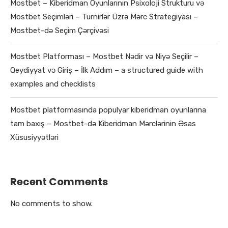
Mostbet – Kiberidman Oyunlarının Psixoloji Strukturu və
Mostbet Seçimləri – Turnirlər Üzrə Mərc Strategiyası –
Mostbet-də Seçim Çərçivəsi
Mostbet Platforması – Mostbet Nədir və Niyə Seçilir –
Qeydiyyat və Giriş – İlk Addım – a structured guide with
examples and checklists
Mostbet platformasında populyar kiberidman oyunlarına
tam baxış – Mostbet-də Kiberidman Mərclərinin Əsas
Xüsusiyyətləri
Recent Comments
No comments to show.