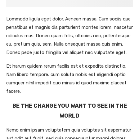
Lommodo ligula eget dolor. Aenean massa. Cum sociis que
penatibus et magnis dis parturient montes lorem, nascetur
ridiculus mus. Donec quam felis, ultricies nec, pellentesque
eu, pretium quis, sem. Nulla onsequat massa quis enim.
Donec pede justo fringilla vel aliquet nec vulputate eget.
Et harum quidem rerum facilis est et expedita distinctio.
Nam libero tempore, cum soluta nobis est eligendi optio
cumquer nihil impedit quo minus id quod maxime placeat
facere.
BE THE CHANGE YOU WANT TO SEE IN THE
WORLD
Nemo enim ipsam voluptatem quia voluptas sit aspernatur
aut odit aut fugit, sed quia consequuntur magni dolores