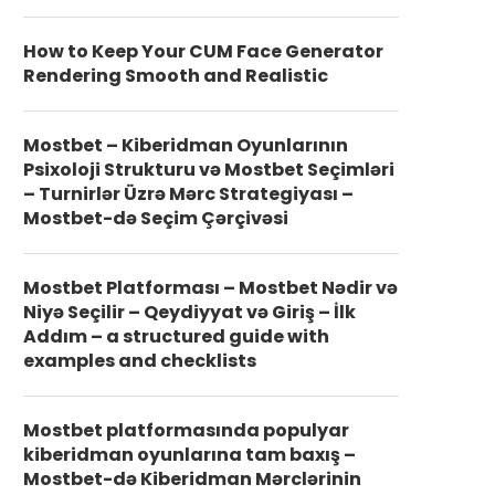
How to Keep Your CUM Face Generator
Rendering Smooth and Realistic
Mostbet – Kiberidman Oyunlarının
Psixoloji Strukturu və Mostbet Seçimləri
– Turnirlər Üzrə Mərc Strategiyası –
Mostbet-də Seçim Çərçivəsi
Mostbet Platforması – Mostbet Nədir və
Niyə Seçilir – Qeydiyyat və Giriş – İlk
Addım – a structured guide with
examples and checklists
Mostbet platformasında populyar
kiberidman oyunlarına tam baxış –
Mostbet-də Kiberidman Mərclərinin