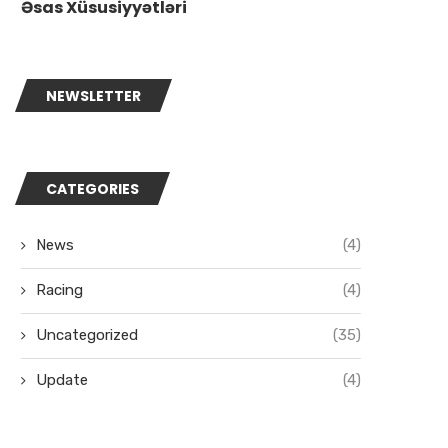
Əsas Xüsusiyyətləri
NEWSLETTER
CATEGORIES
News
(4)
Racing
(4)
Uncategorized
(35)
Update
(4)