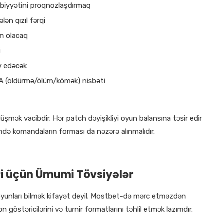
ibiyyətini proqnozlaşdırmaq
lən qızıl fərqi
an olacaq
i
v edəcək
 (öldürmə/ölüm/kömək) nisbəti
ək vacibdir. Hər patch dəyişikliyi oyun balansına təsir edir
ində komandaların forması da nəzərə alınmalıdır.
i üçün Ümumi Tövsiyələr
yunları bilmək kifayət deyil. Mostbet-də mərc etməzdən
 göstəricilərini və turnir formatlarını təhlil etmək lazımdır.