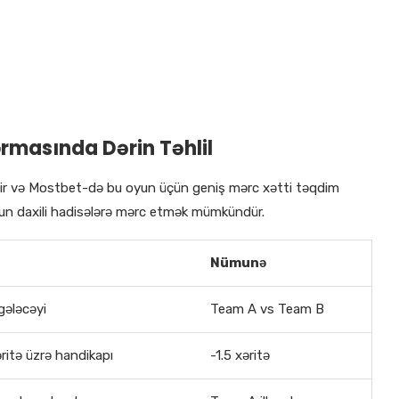
ormasında Dərin Təhlil
dir və Mostbet-də bu oyun üçün geniş mərc xətti təqdim
yun daxili hadisələrə mərc etmək mümkündür.
Nümunə
gələcəyi
Team A vs Team B
ritə üzrə handikapı
-1.5 xəritə