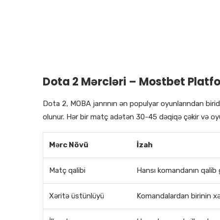
Dota 2 Mərcləri – Mostbet Platf
Dota 2, MOBA janrının ən populyar oyunlarından biri
olunur. Hər bir matç adətən 30-45 dəqiqə çəkir və o
Mərc Növü
İzah
Matç qalibi
Hansı komandanın qalib 
Xəritə üstünlüyü
Komandalardan birinin xə