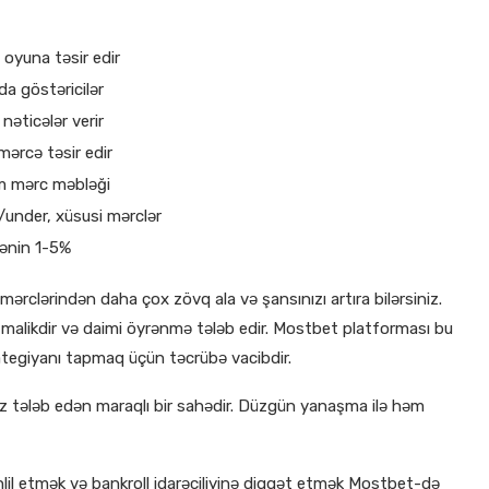
i oyuna təsir edir
a göstəricilər
nəticələr verir
 mərcə təsir edir
um mərc məbləği
/under, xüsusi mərclər
cənin 1-5%
rclərindən daha çox zövq ala və şansınızı artıra bilərsiniz.
alikdir və daimi öyrənmə tələb edir. Mostbet platforması bu
ategiyanı tapmaq üçün təcrübə vacibdir.
liz tələb edən maraqlı bir sahədir. Düzgün yanaşma ilə həm
əhlil etmək və bankroll idarəçiliyinə diqqət etmək Mostbet-də