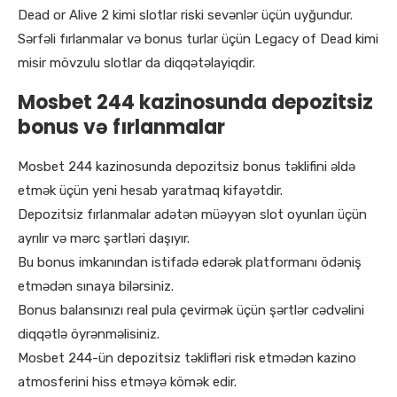
Dead or Alive 2 kimi slotlar riski sevənlər üçün uyğundur.
Sərfəli fırlanmalar və bonus turlar üçün Legacy of Dead kimi
misir mövzulu slotlar da diqqətəlayiqdir.
Mosbet 244 kazinosunda depozitsiz
bonus və fırlanmalar
Mosbet 244 kazinosunda depozitsiz bonus təklifini əldə
etmək üçün yeni hesab yaratmaq kifayətdir.
Depozitsiz fırlanmalar adətən müəyyən slot oyunları üçün
ayrılır və mərc şərtləri daşıyır.
Bu bonus imkanından istifadə edərək platformanı ödəniş
etmədən sınaya bilərsiniz.
Bonus balansınızı real pula çevirmək üçün şərtlər cədvəlini
diqqətlə öyrənməlisiniz.
Mosbet 244-ün depozitsiz təklifləri risk etmədən kazino
atmosferini hiss etməyə kömək edir.