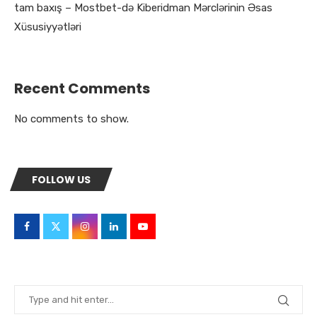
tam baxış – Mostbet-də Kiberidman Mərclərinin Əsas
Xüsusiyyətləri
Recent Comments
No comments to show.
FOLLOW US