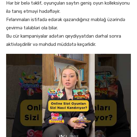
Hər bir belə təklif, oyunçuları saytın geniş oyun kolleksiyonu
ilə tanış etməyi hədəfləyir.
Fırlanmaları istifadə edərək qazandığınız məbləğ üzərində
çevirmə tələbləri ola bilər.
Bu cür kampaniyalar adətən qeydiyyatdan dərhal sonra
aktivləşdirilir və məhdud müddətə keçərlidir.