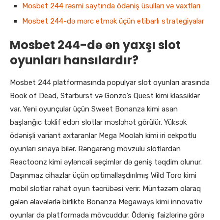
Mosbet 244 rəsmi saytında ödəniş üsulları və vaxtları
Mosbet 244-də mərc etmək üçün etibarlı strategiyalar
Mosbet 244-də ən yaxşı slot
oyunları hansılardır?
Mosbet 244 platformasında populyar slot oyunları arasında
Book of Dead, Starburst və Gonzo’s Quest kimi klassiklər
var. Yeni oyunçular üçün Sweet Bonanza kimi asan
başlanğıc təklif edən slotlar məsləhət görülür. Yüksək
ödənişli variant axtaranlar Mega Moolah kimi iri cekpotlu
oyunları sınaya bilər. Rəngarəng mövzulu slotlardan
Reactoonz kimi əyləncəli seçimlər də geniş təqdim olunur.
Daşınmaz cihazlar üçün optimallaşdırılmış Wild Toro kimi
mobil slotlar rahat oyun təcrübəsi verir. Müntəzəm olaraq
gələn əlavələrlə birlikte Bonanza Megaways kimi innovativ
oyunlar da platformada mövcuddur. Ödəniş faizlərinə görə