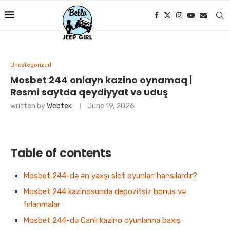
Uncategorized
Mosbet 244 onlayn kazino oynamaq |
Rəsmi saytda qeydiyyat və uduş
written by
Webtek
June 19, 2026
Table of contents
Mosbet 244-də ən yaxşı slot oyunları hansılardır?
Mosbet 244 kazinosunda depozitsiz bonus və
fırlanmalar
Mosbet 244-də Canlı kazino oyunlarına baxış