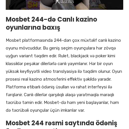
Mosbet 244-də Canlı kazino
oyunlarına baxış
Mosbet platformasında 244-dən çox müxtəlif canlı kazino
oyunu mövcuddur. Bu geniş seçim oyunçulara hər zövqə
uyğun variant təqdim edir. Rulet, blackjack və poker kimi
klassiklər peşəkar dilerlərlə canlı yayımlanır. Hər bir oyun
yüksək keyfiyyətli video translyasiya ilə təqdim olunur. Oyun
prosesi real kazino atmosferini effektiv şəkildə yaradır.
Platforma etibarlı ödəniş üsulları və rahat interfeysi ilə
fərqlənir. Canlı dilerlər qarşılıqlı əlaqə yaratmaqla maraqlı
təcrübə təmin edir. Mosbet-də həm yeni başlayanlar, həm
də təcrübəli oyunçular üçün imkanlar var.
Mosbet 244 rəsmi saytında ödəniş