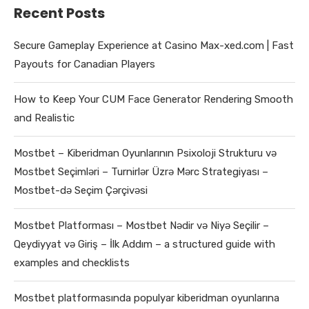
Recent Posts
Secure Gameplay Experience at Casino Max-xed.com | Fast
Payouts for Canadian Players
How to Keep Your CUM Face Generator Rendering Smooth
and Realistic
Mostbet – Kiberidman Oyunlarının Psixoloji Strukturu və
Mostbet Seçimləri – Turnirlər Üzrə Mərc Strategiyası –
Mostbet-də Seçim Çərçivəsi
Mostbet Platforması – Mostbet Nədir və Niyə Seçilir –
Qeydiyyat və Giriş – İlk Addım – a structured guide with
examples and checklists
Mostbet platformasında populyar kiberidman oyunlarına