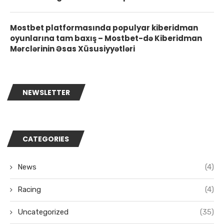
Mostbet platformasında populyar kiberidman
oyunlarına tam baxış – Mostbet-də Kiberidman
Mərclərinin Əsas Xüsusiyyətləri
NEWSLETTER
CATEGORIES
News
(4)
Racing
(4)
Uncategorized
(35)