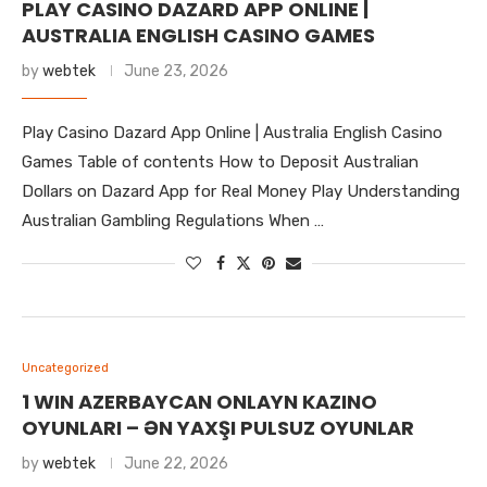
PLAY CASINO DAZARD APP ONLINE |
AUSTRALIA ENGLISH CASINO GAMES
by
webtek
June 23, 2026
Play Casino Dazard App Online | Australia English Casino
Games Table of contents How to Deposit Australian
Dollars on Dazard App for Real Money Play Understanding
Australian Gambling Regulations When …
Uncategorized
1 WIN AZERBAYCAN ONLAYN KAZINO
OYUNLARI – ƏN YAXŞI PULSUZ OYUNLAR
by
webtek
June 22, 2026