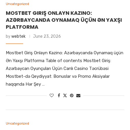
Uncategorized
MOSTBET GIRIŞ ONLAYN KAZINO:
AZƏRBAYCANDA OYNAMAQ ÜÇÜN ƏN YAXŞI
PLATFORMA
by
webtek
June 23, 2026
Mostbet Giriş Onlayn Kazino: Azərbaycanda Oynamaq üçün
Ən Yaxşı Platforma Table of contents Mostbet Giriş:
Azərbaycan Oyunçuları Üçün Canlı Casino Təcrübəsi
Mostbet-də Qeydiyyat: Bonuslar və Promo Aksiyalar
haqqında Hər Şey …
Uncategorized