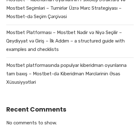
Mostbet Seçimləri – Turnirlər Üzrə Mərc Strategiyası –
Mostbet-də Seçim Çərçivəsi
Mostbet Platforması – Mostbet Nədir və Niyə Seçilir –
Qeydiyyat və Giriş – İlk Addım – a structured guide with
examples and checklists
Mostbet platformasında populyar kiberidman oyunlarına
tam baxış – Mostbet-də Kiberidman Mərclərinin Əsas
Xüsusiyyətləri
Recent Comments
No comments to show.