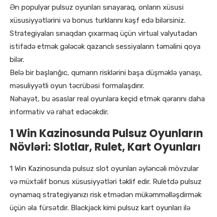
Ən populyar pulsuz oyunları sınayaraq, onların xüsusi
xüsusiyyətlərini və bonus turklarını kəşf edə bilərsiniz.
Strategiyaları sınaqdan çıxarmaq üçün virtual valyutadan
istifadə etmək gələcək qazanclı sessiyaların təməlini qoya
bilər.
Belə bir başlanğıc, qumarın risklərini başa düşməklə yanaşı,
məsuliyyətli oyun təcrübəsi formalaşdırır.
Nəhayət, bu əsaslar real oyunlara keçid etmək qərarını daha
informativ və rahat edəcəkdir.
1 Win Kazinosunda Pulsuz Oyunların
Növləri: Slotlar, Rulet, Kart Oyunları
1 Win Kazinosunda pulsuz slot oyunları əyləncəli mövzular
və müxtəlif bonus xüsusiyyətləri təklif edir. Ruletdə pulsuz
oynamaq strategiyanızı risk etmədən mükəmməlləşdirmək
üçün əla fürsətdir. Blackjack kimi pulsuz kart oyunları ilə