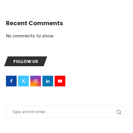
Recent Comments
No comments to show.
FOLLOW US