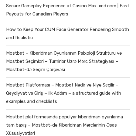
Secure Gameplay Experience at Casino Max-xed.com | Fast
Payouts for Canadian Players
How to Keep Your CUM Face Generator Rendering Smooth
and Realistic
Mostbet – Kiberidman Oyunlarının Psixoloji Strukturu və
Mostbet Seçimləri – Turnirlər Üzrə Mərc Strategiyası –
Mostbet-də Seçim Çərçivəsi
Mostbet Platforması – Mostbet Nədir və Niyə Seçilir –
Qeydiyyat və Giriş – İlk Addım – a structured guide with
examples and checklists
Mostbet platformasında populyar kiberidman oyunlarına
tam baxış – Mostbet-də Kiberidman Mərclərinin Əsas
Xüsusiyyətləri