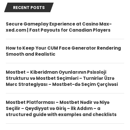
RECENT POSTS
Secure Gameplay Experience at Casino Max-
xed.com | Fast Payouts for Canadian Players
How to Keep Your CUM Face Generator Rendering
Smooth and Realistic
Mostbet – Kiberidman Oyunlarının Psixoloji
Strukturu və Mostbet Seçimləri – Turnirlər Üzrə
Mərc Strategiyası – Mostbet-də Seçim Çərçivəsi
Mostbet Platforması – Mostbet Nədir və Niyə
Seçilir – Qeydiyyat və Giriş – İlk Addım – a
structured guide with examples and checklists