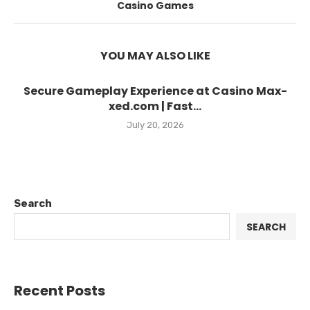
Casino Games
YOU MAY ALSO LIKE
Secure Gameplay Experience at Casino Max-
xed.com | Fast...
July 20, 2026
Search
SEARCH
Recent Posts