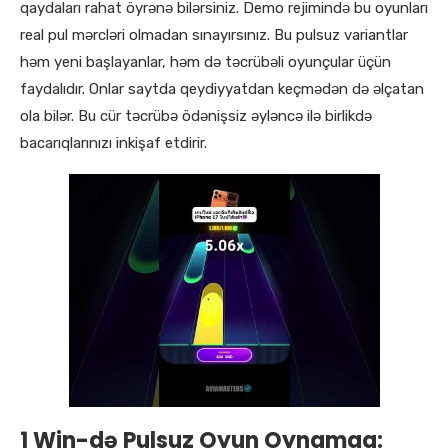
qaydaları rahat öyrənə bilərsiniz. Demo rejimində bu oyunları
real pul mərcləri olmadan sınayırsınız. Bu pulsuz variantlar
həm yeni başlayanlar, həm də təcrübəli oyunçular üçün
faydalıdır. Onlar saytda qeydiyyatdan keçmədən də əlçatan
ola bilər. Bu cür təcrübə ödənişsiz əyləncə ilə birlikdə
bacarıqlarınızı inkişaf etdirir.
1 Win-də Pulsuz Oyun Oynamaq: