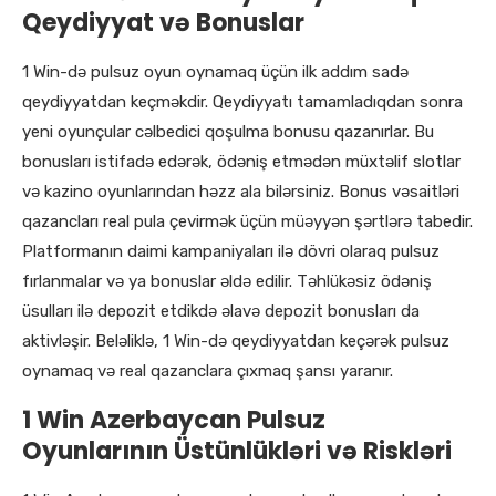
Qeydiyyat və Bonuslar
1 Win-də pulsuz oyun oynamaq üçün ilk addım sadə
qeydiyyatdan keçməkdir. Qeydiyyatı tamamladıqdan sonra
yeni oyunçular cəlbedici qoşulma bonusu qazanırlar. Bu
bonusları istifadə edərək, ödəniş etmədən müxtəlif slotlar
və kazino oyunlarından həzz ala bilərsiniz. Bonus vəsaitləri
qazancları real pula çevirmək üçün müəyyən şərtlərə tabedir.
Platformanın daimi kampaniyaları ilə dövri olaraq pulsuz
fırlanmalar və ya bonuslar əldə edilir. Təhlükəsiz ödəniş
üsulları ilə depozit etdikdə əlavə depozit bonusları da
aktivləşir. Beləliklə, 1 Win-də qeydiyyatdan keçərək pulsuz
oynamaq və real qazanclara çıxmaq şansı yaranır.
1 Win Azerbaycan Pulsuz
Oyunlarının Üstünlükləri və Riskləri