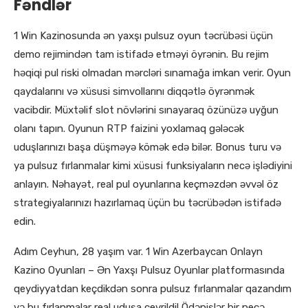
Fəndlər
1 Win Kazinosunda ən yaxşı pulsuz oyun təcrübəsi üçün
demo rejimindən tam istifadə etməyi öyrənin. Bu rejim
həqiqi pul riski olmadan mərcləri sınamağa imkan verir. Oyun
qaydalarını və xüsusi simvollarını diqqətlə öyrənmək
vacibdir. Müxtəlif slot növlərini sınayaraq özünüzə uyğun
olanı tapın. Oyunun RTP faizini yoxlamaq gələcək
uduşlarınızı başa düşməyə kömək edə bilər. Bonus turu və
ya pulsuz fırlanmalar kimi xüsusi funksiyaların necə işlədiyini
anlayın. Nəhayət, real pul oyunlarına keçməzdən əvvəl öz
strategiyalarınızı hazırlamaq üçün bu təcrübədən istifadə
edin.
Adım Ceyhun, 28 yaşım var. 1 Win Azerbaycan Onlayn
Kazino Oyunları – Ən Yaxşı Pulsuz Oyunlar platformasında
qeydiyyatdan keçdikdən sonra pulsuz fırlanmalar qazandım
və bu fırlanmalar real uduşa çevrildi! Ödənişlər bir neçə