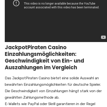
JackpotPiraten Casino
Einzahlungsmöglichkeiten:
Geschwindigkeit von Ein- und
Auszahlungen im Vergleich
Das JackpotPiraten Casino bietet eine solide Auswahl an
bewährten Einzahlungsmöglichkeiten für deutsche Spieler.
Die Geschwindigkeit von Einzahlungen hängt stark von der
gewählten Zahlungsmethode ab.
E-Wallets wie PayPal oder Skrill garantieren in der Regel