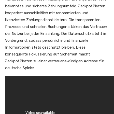
bekanntes und sicheres Zahlungsumfeld. JackpotPiraten
kooperiert ausschließlich mit renommierten und
lizenzierten Zahlungsdienstleistern. Die transparenten
Prozesse und schnellen Buchungen stärken das Vertrauen
der Nutzer bei jeder Einzahlung. Der Datenschutz steht im
Vordergrund, sodass persönliche und finanzielle
Informationen stets geschützt bleiben. Diese
konsequente Fokussierung auf Sicherheit macht
JackpotPiraten zu einer vertrauenswürdigen Adresse für
deutsche Spieler.