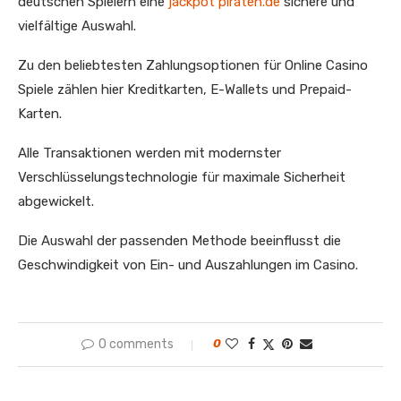
deutschen Spielern eine
jackpot piraten.de
sichere und
vielfältige Auswahl.
Zu den beliebtesten Zahlungsoptionen für Online Casino
Spiele zählen hier Kreditkarten, E-Wallets und Prepaid-
Karten.
Alle Transaktionen werden mit modernster
Verschlüsselungstechnologie für maximale Sicherheit
abgewickelt.
Die Auswahl der passenden Methode beeinflusst die
Geschwindigkeit von Ein- und Auszahlungen im Casino.
0 comments
0