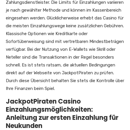
Zahlungsdienstleister. Die Limits für Einzahlungen variieren
je nach gewählter Methode und können im Kassenbereich
eingesehen werden. Glücklicherweise erhebt das Casino für
die meisten Einzahlungswege keine zusätzlichen Gebühren.
Klassische Optionen wie Kreditkarte oder
Sofortüberweisung sind mit vertretbaren Mindestbeträgen
verfügbar. Bei der Nutzung von E-Wallets wie Skrill oder
Neteller sind die Transaktionen in der Regel besonders
schnell. Es ist stets ratsam, die aktuellen Bedingungen
direkt auf der Webseite von JackpotPiraten zu prüfen.
Durch diese Übersicht behalten Sie stets die Kontrolle über
Ihre Finanzen beim Spiel.
JackpotPiraten Casino
Einzahlungsmöglichkeiten:
Anleitung zur ersten Einzahlung für
Neukunden