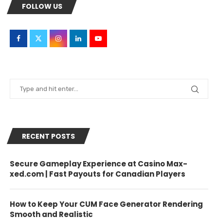
FOLLOW US
RECENT POSTS
Secure Gameplay Experience at Casino Max-
xed.com | Fast Payouts for Canadian Players
How to Keep Your CUM Face Generator Rendering
Smooth and Realistic