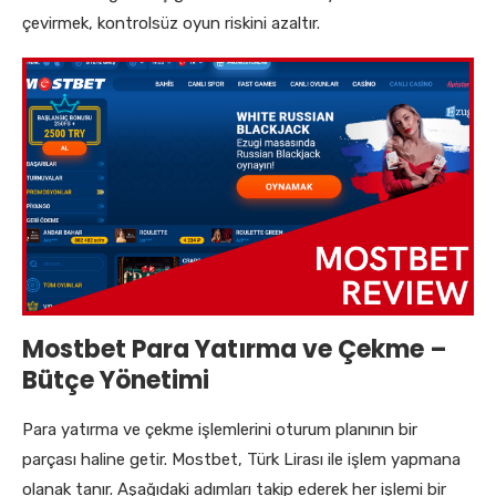
çevirmek, kontrolsüz oyun riskini azaltır.
Mostbet Para Yatırma ve Çekme –
Bütçe Yönetimi
Para yatırma ve çekme işlemlerini oturum planının bir
parçası haline getir. Mostbet, Türk Lirası ile işlem yapmana
olanak tanır. Aşağıdaki adımları takip ederek her işlemi bir