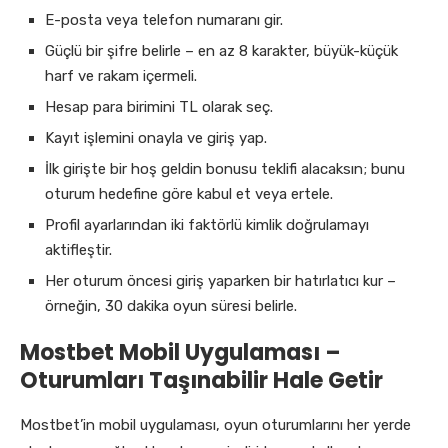
E-posta veya telefon numaranı gir.
Güçlü bir şifre belirle – en az 8 karakter, büyük-küçük
harf ve rakam içermeli.
Hesap para birimini TL olarak seç.
Kayıt işlemini onayla ve giriş yap.
İlk girişte bir hoş geldin bonusu teklifi alacaksın; bunu
oturum hedefine göre kabul et veya ertele.
Profil ayarlarından iki faktörlü kimlik doğrulamayı
aktifleştir.
Her oturum öncesi giriş yaparken bir hatırlatıcı kur –
örneğin, 30 dakika oyun süresi belirle.
Mostbet Mobil Uygulaması –
Oturumları Taşınabilir Hale Getir
Mostbet’in mobil uygulaması, oyun oturumlarını her yerde