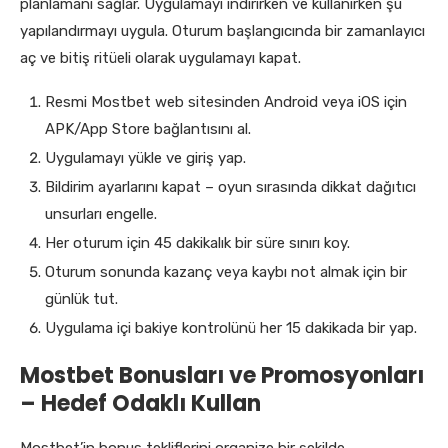
planlamanı sağlar. Uygulamayı indirirken ve kullanırken şu
yapılandırmayı uygula. Oturum başlangıcında bir zamanlayıcı
aç ve bitiş ritüeli olarak uygulamayı kapat.
Resmi Mostbet web sitesinden Android veya iOS için
APK/App Store bağlantısını al.
Uygulamayı yükle ve giriş yap.
Bildirim ayarlarını kapat – oyun sırasında dikkat dağıtıcı
unsurları engelle.
Her oturum için 45 dakikalık bir süre sınırı koy.
Oturum sonunda kazanç veya kaybı not almak için bir
günlük tut.
Uygulama içi bakiye kontrolünü her 15 dakikada bir yap.
Mostbet Bonusları ve Promosyonları
– Hedef Odaklı Kullan