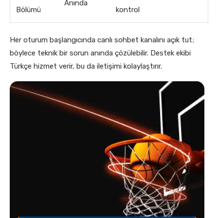
Anında
Bölümü
kontrol
Her oturum başlangıcında canlı sohbet kanalını açık tut;
böylece teknik bir sorun anında çözülebilir. Destek ekibi
Türkçe hizmet verir, bu da iletişimi kolaylaştırır.