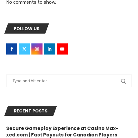
No comments to show.
FOLLOW US
RECENT POSTS
Secure Gameplay Experience at Casino Max-
xed.com | Fast Payouts for Canadian Players