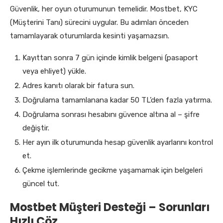
Güvenlik, her oyun oturumunun temelidir. Mostbet, KYC
(Müşterini Tanı) sürecini uygular. Bu adımları önceden
tamamlayarak oturumlarda kesinti yaşamazsın.
Kayıttan sonra 7 gün içinde kimlik belgeni (pasaport
veya ehliyet) yükle.
Adres kanıtı olarak bir fatura sun.
Doğrulama tamamlanana kadar 50 TL’den fazla yatırma.
Doğrulama sonrası hesabını güvence altına al – şifre
değiştir.
Her ayın ilk oturumunda hesap güvenlik ayarlarını kontrol
et.
Çekme işlemlerinde gecikme yaşamamak için belgeleri
güncel tut.
Mostbet Müşteri Desteği – Sorunları
Hızlı Çöz