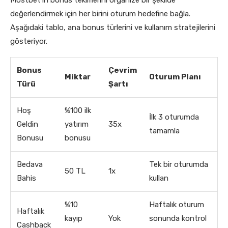
Mostbet’in bonus tekliflerini organize bir şekilde
değerlendirmek için her birini oturum hedefine bağla.
Aşağıdaki tablo, ana bonus türlerini ve kullanım stratejilerini
gösteriyor.
Bonus
Çevrim
Miktar
Oturum Planı
Türü
Şartı
Hoş
%100 ilk
İlk 3 oturumda
Geldin
yatırım
35x
tamamla
Bonusu
bonusu
Bedava
Tek bir oturumda
50 TL
1x
Bahis
kullan
%10
Haftalık oturum
Haftalık
kayıp
Yok
sonunda kontrol
Cashback