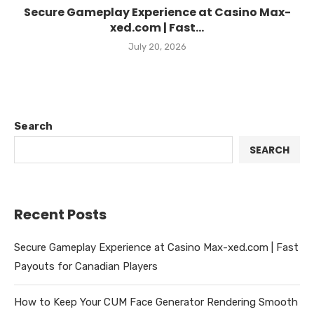
Secure Gameplay Experience at Casino Max-
xed.com | Fast...
July 20, 2026
Search
SEARCH
Recent Posts
Secure Gameplay Experience at Casino Max-xed.com | Fast
Payouts for Canadian Players
How to Keep Your CUM Face Generator Rendering Smooth