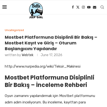
Uncategorized
Mostbet Platformuna Disiplinli Bir Bakış –
Mostbet Kayıt ve Giriş – Oturum
Başlangıcını Yapılandır
written by
Webtek
June 17, 2026
http://www.nurpedia.org/wiki/Teksir_Makinesi
Mostbet Platformuna Disiplinli
Bir Bakış – İnceleme Rehberi
Oyun zamanını yapılandırmak için Mostbet platformunu
adım adım inceliyorum. Bu inceleme, kayıttan para