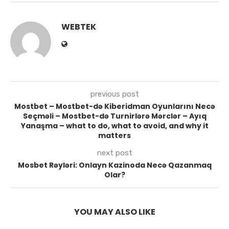
WEBTEK
previous post
Mostbet – Mostbet-də Kiberidman Oyunlarını Necə
Seçməli – Mostbet-də Turnirlərə Mərclər – Ayıq
Yanaşma – what to do, what to avoid, and why it
matters
next post
Mosbet Rəyləri: Onlayn Kazinoda Necə Qazanmaq
Olar?
YOU MAY ALSO LIKE