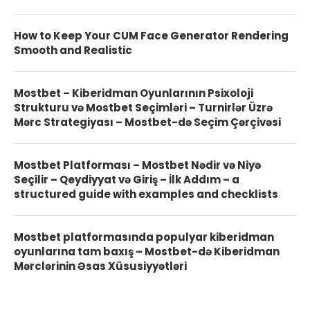
How to Keep Your CUM Face Generator Rendering
Smooth and Realistic
Mostbet – Kiberidman Oyunlarının Psixoloji
Strukturu və Mostbet Seçimləri – Turnirlər Üzrə
Mərc Strategiyası – Mostbet-də Seçim Çərçivəsi
Mostbet Platforması – Mostbet Nədir və Niyə
Seçilir – Qeydiyyat və Giriş – İlk Addım – a
structured guide with examples and checklists
Mostbet platformasında populyar kiberidman
oyunlarına tam baxış – Mostbet-də Kiberidman
Mərclərinin Əsas Xüsusiyyətləri