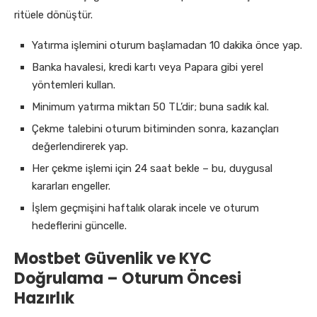
ritüele dönüştür.
Yatırma işlemini oturum başlamadan 10 dakika önce yap.
Banka havalesi, kredi kartı veya Papara gibi yerel
yöntemleri kullan.
Minimum yatırma miktarı 50 TL’dir; buna sadık kal.
Çekme talebini oturum bitiminden sonra, kazançları
değerlendirerek yap.
Her çekme işlemi için 24 saat bekle – bu, duygusal
kararları engeller.
İşlem geçmişini haftalık olarak incele ve oturum
hedeflerini güncelle.
Mostbet Güvenlik ve KYC
Doğrulama – Oturum Öncesi
Hazırlık