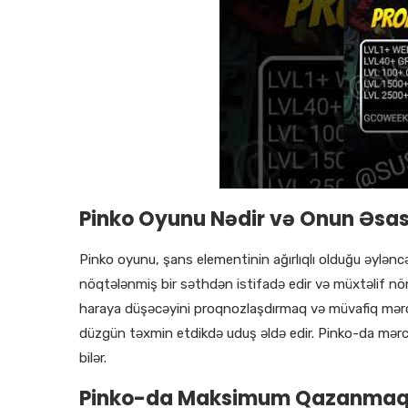
Pinko Oyunu Nədir və Onun Əsa
Pinko oyunu, şans elementinin ağırlıqlı olduğu əylən
nöqtələnmiş bir səthdən istifadə edir və müxtəlif n
haraya düşəcəyini proqnozlaşdırmaq və müvafiq mərc
düzgün təxmin etdikdə uduş əldə edir. Pinko-da mərc 
bilər.
Pinko-da Maksimum Qazanmaq Üçü