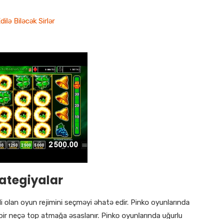
ə Biləcək Sirlər
rategiyalar
i olan oyun rejimini seçməyi əhatə edir. Pinko oyunlarında
 bir neçə top atmağa əsaslanır. Pinko oyunlarında uğurlu