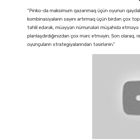
“Pinko-da maksimum qazanmaq üçün oyunun qaydalarını
kombinasiyaların sayını artırmaq üçün birdən çox top
təhlil edərək, müəyyən nümunələri müşahidə etməyə ç
planlaşdırdığınızdan çox mərc etməyin. Son olaraq, rea
oyunçuların strategiyalarından təsirlənin.”