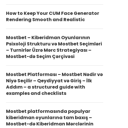
How to Keep Your CUM Face Generator
Rendering Smooth and Realistic
Mostbet – Kiberidman Oyunlarının
Psixoloji Strukturu və Mostbet Seçimləri
– Turnirlər Üzrə Mərc Strategiyası –
Mostbet-də Seçim Çərçivəsi
Mostbet Platforması – Mostbet Nədir və
Niyə Seçilir – Qeydiyyat və Giriş – İlk
Addım – a structured guide with
examples and checklists
Mostbet platformasında populyar
kiberidman oyunlarına tam baxış –
Mostbet-də Kiberidman Mərclərinin