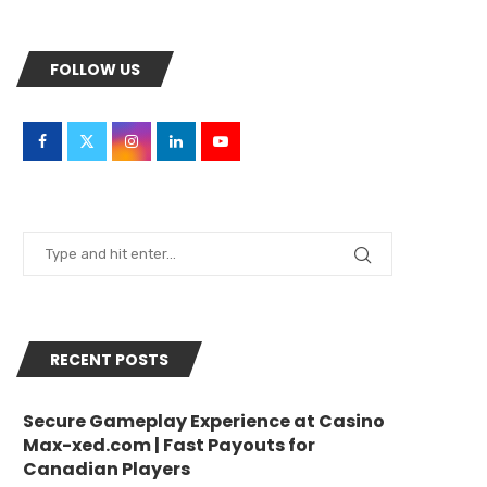
FOLLOW US
RECENT POSTS
Secure Gameplay Experience at Casino
Max-xed.com | Fast Payouts for
Canadian Players