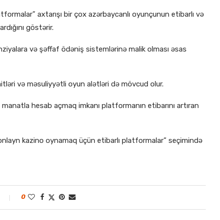
formalar” axtarışı bir çox azərbaycanlı oyunçunun etibarlı və
rdığını göstərir.
nziyalara və şəffaf ödəniş sistemlərinə malik olması əsas
itləri və məsuliyyətli oyun alətləri də mövcud olur.
 manatla hesab açmaq imkanı platformanın etibarını artıran
 onlayn kazino oynamaq üçün etibarlı platformalar” seçimində
0