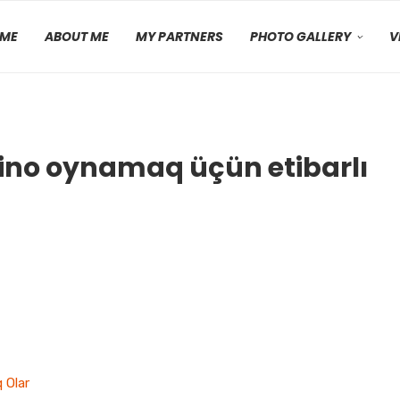
ME
ABOUT ME
MY PARTNERS
PHOTO GALLERY
V
zino oynamaq üçün etibarlı
 Olar