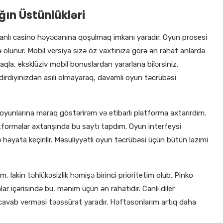
ın Üstünlükləri
anlı casino həyəcanına qoşulmaq imkanı yaradır. Oyun prosesi
 olunur. Mobil versiya sizə öz vaxtınıza görə ən rahat anlarda
la, eksklüziv mobil bonuslardan yararlana bilərsiniz.
rdiyinizdən asılı olmayaraq, davamlı oyun təcrübəsi
 oyunlarına maraq göstərirəm və etibarlı platforma axtarırdım.
formalar axtarışında bu saytı tapdım. Oyun interfeysi
 həyata keçirilir. Məsuliyyətli oyun təcrübəsi üçün bütün lazımi
 lakin təhlükəsizlik həmişə birinci prioritetim olub. Pinko
r içərisində bu, mənim üçün ən rahatıdır. Canlı diler
 cavab verməsi təəssürat yaradır. Həftəsonlarım artıq daha