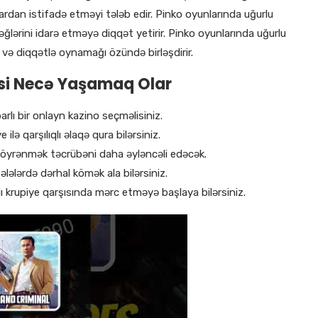
ardan istifadə etməyi tələb edir. Pinko oyunlarında uğurlu
lərini idarə etməyə diqqət yetirir. Pinko oyunlarında uğurlu
və diqqətlə oynamağı özündə birləşdirir.
əsi Necə Yaşamaq Olar
rlı bir onlayn kazino seçməlisiniz.
ilə qarşılıqlı əlaqə qura bilərsiniz.
 öyrənmək təcrübəni daha əyləncəli edəcək.
lələrdə dərhal kömək ala bilərsiniz.
ı krupiye qarşısında mərc etməyə başlaya bilərsiniz.